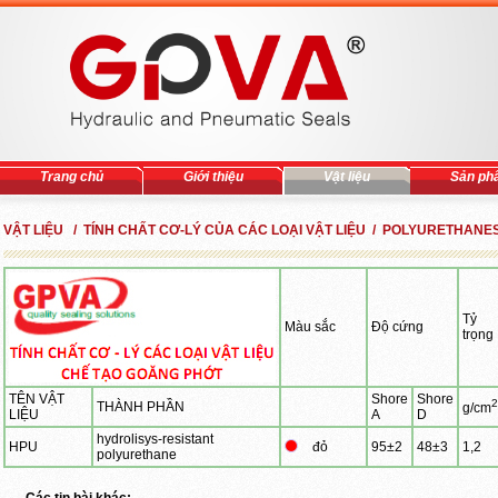
Trang chủ
Giới thiệu
Vật liệu
Sản ph
VẬT LIỆU / TÍNH CHẤT CƠ-LÝ CỦA CÁC LOẠI VẬT LIỆU / POLYURETHANE
Tỷ
Màu sắc
Độ cứng
trọng
TÊN VẬT
Shore
Shore
2
THÀNH PHẦN
g/cm
LIỆU
A
D
hydrolisys-resistant
HPU
đỏ
95±2
48±3
1,2
polyurethane