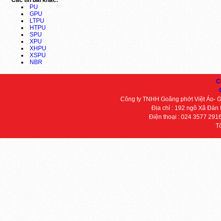
Các tin bài khác:
PU
GPU
LTPU
HTPU
SPU
XPU
XHPU
XSPU
NBR
C
Công ty TNHH Goăng phớt Việt Áo- 
Địa chỉ : 192 ngõ Xã Đàn
Điện thoại : 024 3577 291
T