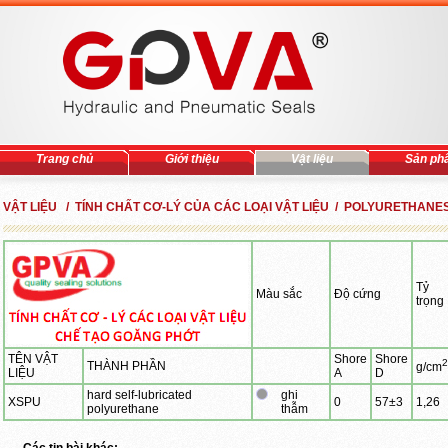
Trang chủ
Giới thiệu
Vật liệu
Sản ph
VẬT LIỆU / TÍNH CHẤT CƠ-LÝ CỦA CÁC LOẠI VẬT LIỆU / POLYURETHANE
Tỷ
Màu sắc
Độ cứng
trọng
TÊN VẬT
Shore
Shore
2
THÀNH PHẦN
g/cm
LIỆU
A
D
hard self-lubricated
ghi
XSPU
0
57±3
1,26
polyurethane
thẫm