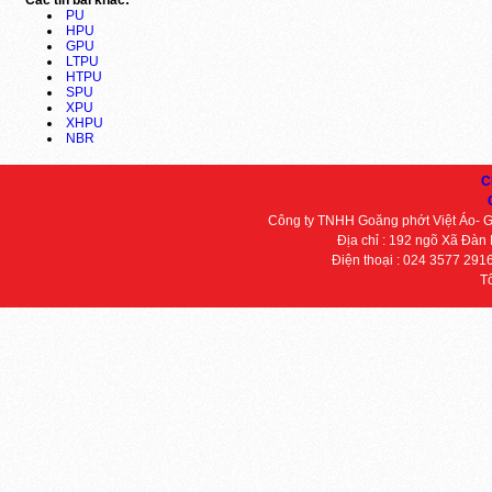
Các tin bài khác:
PU
HPU
GPU
LTPU
HTPU
SPU
XPU
XHPU
NBR
C
Công ty TNHH Goăng phớt Việt Áo- 
Địa chỉ : 192 ngõ Xã Đàn
Điện thoại : 024 3577 291
T