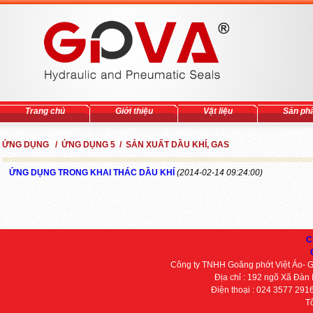
Trang chủ
Giới thiệu
Vật liệu
Sản ph
ỨNG DỤNG / ỨNG DỤNG 5 / SẢN XUẤT DẦU KHÍ, GAS
ỨNG DỤNG TRONG KHAI THÁC DẦU KHÍ
(2014-02-14 09:24:00)
C
Công ty TNHH Goăng phớt Việt Áo- 
Địa chỉ : 192 ngõ Xã Đàn
Điện thoại : 024 3577 291
T