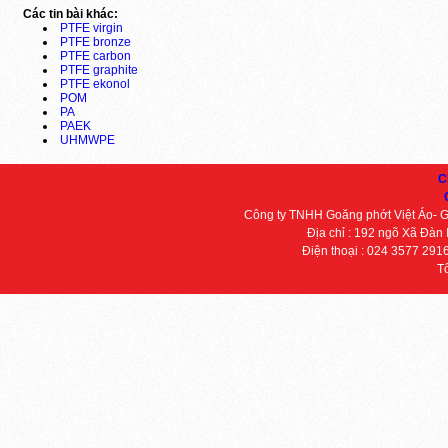
Các tin bài khác:
PTFE virgin
PTFE bronze
PTFE carbon
PTFE graphite
PTFE ekonol
POM
PA
PAEK
UHMWPE
C
Công ty TNHH Goăng phớt Việt Áo- 
Địa chỉ : 192 ngõ Xã Đàn
Điện thoại : 024 3577 291
T