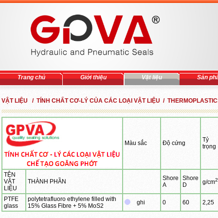
Trang chủ
Giới thiệu
Vật liệu
Sản ph
VẬT LIỆU / TÍNH CHẤT CƠ-LÝ CỦA CÁC LOẠI VẬT LIỆU / THERMOPLASTI
Tỷ
Màu sắc
Độ cứng
trọng
TÊN
Shore
Shore
2
VẬT
THÀNH PHẦN
g/cm
A
D
LIỆU
PTFE
polytetrafluoro ethylene filled with
ghi
0
60
2,25
glass
15% Glass Fibre + 5% MoS2