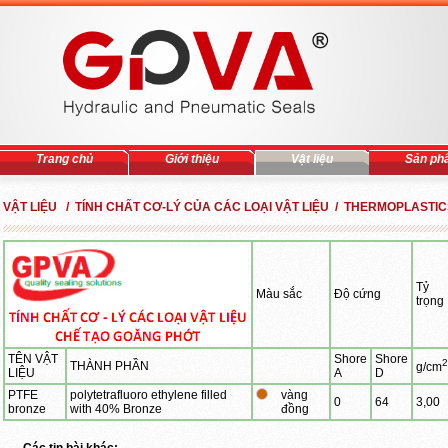
Trang chủ
Giới thiệu
Vật liệu
Sản ph
VẬT LIỆU / TÍNH CHẤT CƠ-LÝ CỦA CÁC LOẠI VẬT LIỆU / THERMOPLASTI
Tỷ
Màu sắc
Độ cứng
trọng
TÊN VẬT
Shore
Shore
2
THÀNH PHẦN
g/cm
LIỆU
A
D
PTFE
polytetrafluoro ethylene filled
vàng
0
64
3,00
bronze
with 40% Bronze
đồng