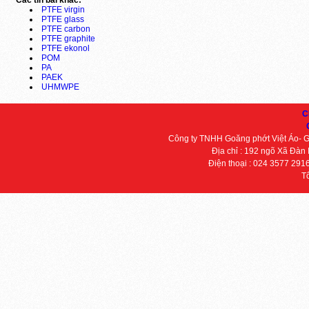
Các tin bài khác:
PTFE virgin
PTFE glass
PTFE carbon
PTFE graphite
PTFE ekonol
POM
PA
PAEK
UHMWPE
C
Công ty TNHH Goăng phớt Việt Áo- 
Địa chỉ : 192 ngõ Xã Đàn
Điện thoại : 024 3577 291
T