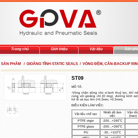
Trang chủ
Giới thiệu
Vật liệu
Sản ph
SẢN PHẨM / GIOĂNG TĨNH-STATIC SEALS / VÒNG ĐỆM, CĂN-BACKUP RI
ST09
MÔ TẢ:
-Vòng chặn dùng cho xi lanh thuỷ lực, khí 
cùng với gioăng chỉ (O ring), đường kính sợ
hở lỗ và trục lớn (>0,3mm; <0,5mm).
ĐIỀU KIỆN LÀM VIỆC:
Nhiệt độ làm
Vận tố
Vật liệu chế tạo
việc
(max)
PTFE virgin
-200...+260˚C
PTFE glass
-200...+260˚C
PU
-30...+110˚C
HPU
-20...+110˚C