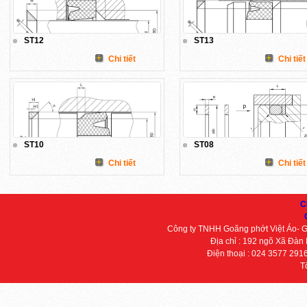
ST12
ST13
Chi tiết
Chi tiết
ST10
ST08
Chi tiết
Chi tiết
C
Công ty TNHH Goăng phớt Việt Áo- 
Địa chỉ : 192 ngõ Xã Đàn
Điện thoại : 024 3577 291
T