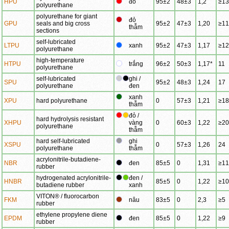
HPU
đỏ
95±2
48±3
1,2
≥13
polyurethane
polyurethane for giant
đỏ
GPU
seals and big cross
95±2
47±3
1,20
≥11
thẫm
sections
self-lubricated
LTPU
xanh
95±2
47±3
1,17
≥12
polyurethane
high-temperature
HTPU
trắng
96±2
50±3
1,17*
11
polyurethane
self-lubricated
ghi /
SPU
95±2
48±3
1,24
17
polyurethane
đen
xanh
XPU
hard polyurethane
0
57±3
1,21
≥18
thẫm
đỏ /
hard hydrolysis resistant
XHPU
vàng
0
60±3
1,22
≥20
polyurethane
thẫm
hard self-lubricated
ghi
XSPU
0
57±3
1,26
24
polyurethane
thẫm
acrylonitrile-butadiene-
NBR
đen
85±5
0
1,31
≥11
rubber
hydrogenated acrylonitrile-
đen /
HNBR
85±5
0
1,22
≥10
butadiene rubber
xanh
VITON® / fluorocarbon
FKM
nâu
83±5
0
2,3
≥5
rubber
ethylene propylene diene
EPDM
đen
85±5
0
1,22
≥9
rubber