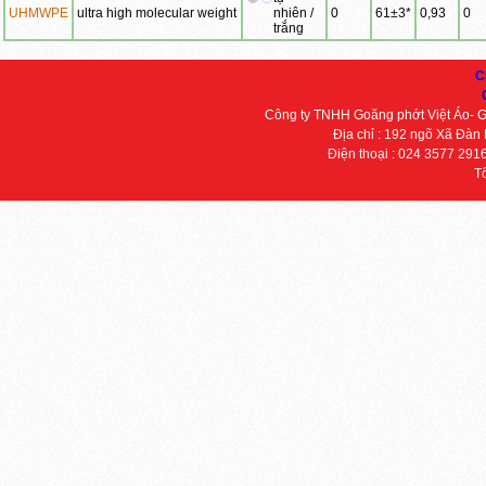
UHMWPE
ultra high molecular weight
nhiên /
0
61±3*
0,93
0
trắng
C
Công ty TNHH Goăng phớt Việt Áo- 
Địa chỉ : 192 ngõ Xã Đàn
Điện thoại : 024 3577 291
T