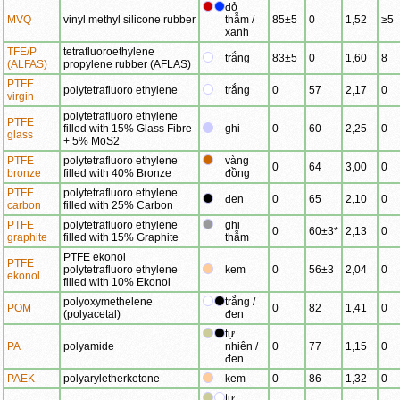
đỏ
MVQ
vinyl methyl silicone rubber
thẫm /
85±5
0
1,52
≥5
xanh
TFE/P
tetrafluoroethylene
trắng
83±5
0
1,60
8
(ALFAS)
propylene rubber (AFLAS)
PTFE
polytetrafluoro ethylene
trắng
0
57
2,17
0
virgin
polytetrafluoro ethylene
PTFE
filled with 15% Glass Fibre
ghi
0
60
2,25
0
glass
+ 5% MoS2
PTFE
polytetrafluoro ethylene
vàng
0
64
3,00
0
bronze
filled with 40% Bronze
đồng
PTFE
polytetrafluoro ethylene
đen
0
65
2,10
0
carbon
filled with 25% Carbon
PTFE
polytetrafluoro ethylene
ghi
0
60±3*
2,13
0
graphite
filled with 15% Graphite
thẫm
PTFE ekonol
PTFE
polytetrafluoro ethylene
kem
0
56±3
2,04
0
ekonol
filled with 10% Ekonol
polyoxymethelene
trắng /
POM
0
82
1,41
0
(polyacetal)
đen
tự
PA
polyamide
nhiên /
0
77
1,15
0
đen
PAEK
polyaryletherketone
kem
0
86
1,32
0
tự