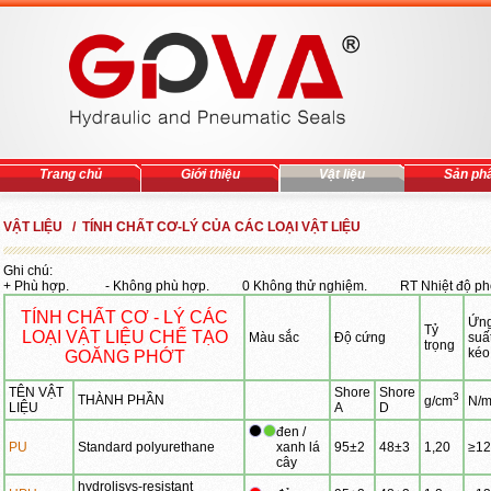
Trang chủ
Giới thiệu
Vật liệu
Sản ph
VẬT LIỆU / TÍNH CHẤT CƠ-LÝ CỦA CÁC LOẠI VẬT LIỆU
Ghi chú:
+ Phù hợp. - Không phù hợp. 0 Không thử nghiệm. RT Nhiệt độ ph
TÍNH CHẤT CƠ - LÝ CÁC
Ứn
Tỷ
LOẠI VẬT LIỆU CHẾ TẠO
Màu sắc
Độ cứng
suấ
trọng
kéo
GOĂNG PHỚT
TÊN VẬT
Shore
Shore
3
THÀNH PHẦN
g/cm
N/
LIỆU
A
D
đen /
PU
Standard polyurethane
xanh lá
95±2
48±3
1,20
≥12
cây
hydrolisys-resistant