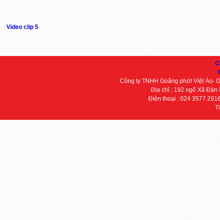
Video clip 5
C
Công ty TNHH Goăng phớt Việt Áo- 
Địa chỉ : 192 ngõ Xã Đàn
Điện thoại : 024 3577 291
T