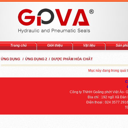
Trang chủ
Giới thiệu
Vật liệu
Sản ph
ỨNG DỤNG / ỨNG DỤNG 2 / DƯỢC PHẨM HÓA CHẤT
Mục này đang trong quá tr
C
Công ty TNHH Goăng phớt Việt Áo- 
Địa chỉ : 192 ngõ Xã Đàn
Điện thoại : 024 3577 291
T