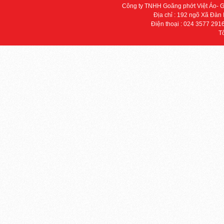
Công ty TNHH Goăng phớt Việt Áo- 
Địa chỉ : 192 ngõ Xã Đàn
Điện thoại : 024 3577 291
T