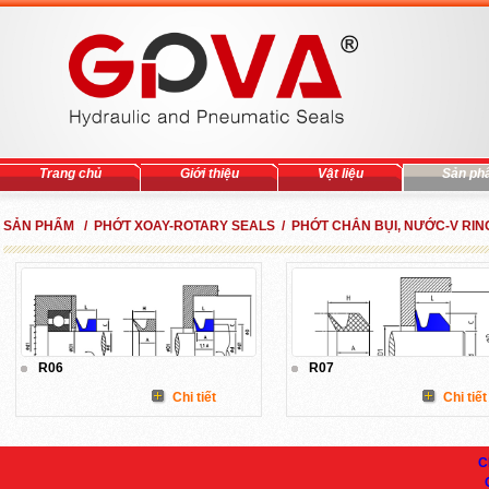
Trang chủ
Giới thiệu
Vật liệu
Sản ph
SẢN PHẨM / PHỚT XOAY-ROTARY SEALS / PHỚT CHẮN BỤI, NƯỚC-V RIN
R06
R07
Chi tiết
Chi tiết
C